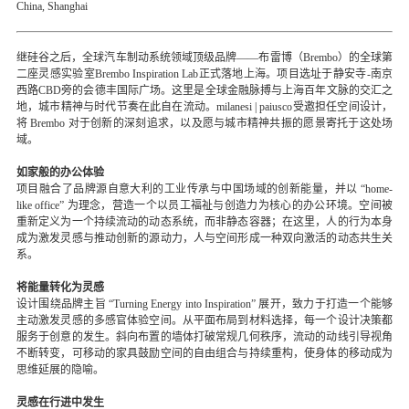
China, Shanghai
继硅谷之后，全球汽车制动系统领域顶级品牌——布雷博（Brembo）的全球第
二座灵感实验室Brembo Inspiration Lab正式落地上海。项目选址于静安寺-南京
西路CBD旁的会德丰国际广场。这里是全球金融脉搏与上海百年文脉的交汇之
地，城市精神与时代节奏在此自在流动。milanesi | paiusco受邀担任空间设计，
将 Brembo 对于创新的深刻追求，以及愿与城市精神共振的愿景寄托于这处场
域。
如家般的办公体验
项目融合了品牌源自意大利的工业传承与中国场域的创新能量，并以 “home-
like office” 为理念，营造一个以员工福祉与创造力为核心的办公环境。空间被
重新定义为一个持续流动的动态系统，而非静态容器；在这里，人的行为本身
成为激发灵感与推动创新的源动力，人与空间形成一种双向激活的动态共生关
系。
将能量转化为灵感
设计围绕品牌主旨 “Turning Energy into Inspiration” 展开，致力于打造一个能够
主动激发灵感的多感官体验空间。从平面布局到材料选择，每一个设计决策都
服务于创意的发生。斜向布置的墙体打破常规几何秩序，流动的动线引导视角
不断转变，可移动的家具鼓励空间的自由组合与持续重构，使身体的移动成为
思维延展的隐喻。
灵感在行进中发生