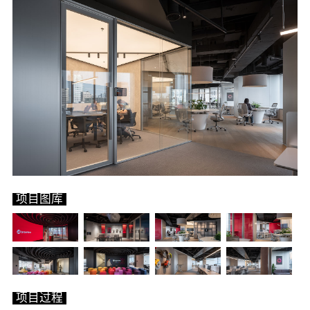
项⽬图库
项⽬过程