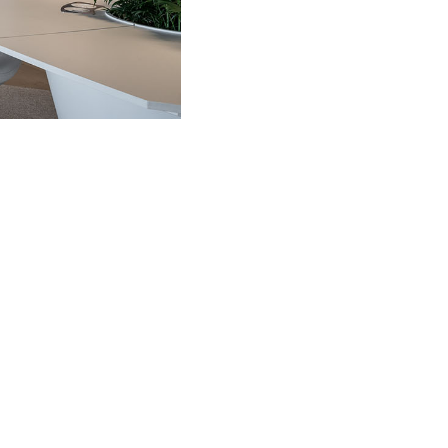
©milanesi | paiusco