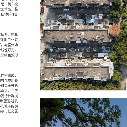
升起，机车被
示艺术品。整
使“机车T台
觉体系。热轧
，强化工业氛
感，与室外场
合线性灯光，
立面红色弧形
。
工作室组成，
拥有挑空用餐
备可完全开启
出需求。二层
为骑行社群提
5 希望通过机
不同城市的骑
展示与社交属