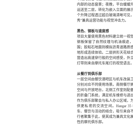
内部的动态窗景；夜晚，平台缓缓
运送至二层，转化为嵌入立面的展
个升降过程透过超白玻璃清晰可见，
秀”兼具运营功能与视觉冲击力。
黑色、钢板与速度感
项目大量使用黑色材料建立统一视
钢板保留了自然纹理与机油痕迹
围；胶粘石地面则模拟沥青道路质
地形成连续体验。二层拱形天花结
营造出高速穿行般的空间感受，外
灯带则来自摩托车尾灯的视觉语言
从餐厅到俱乐部
一层空间由餐饮酒吧区与机车改装
分别对应不同使用场景。南侧餐厅
空间与开放吧台，北侧工作室则配
的折叠门系统，满足机车维修与进
作为俱乐部聚会与私人办公区域，
供更私密的交流空间。Hangar 3
车、餐饮与活动的结合，吸引来自
行者聚集于此，使其成为兼具文化
性的摩托俱乐部。