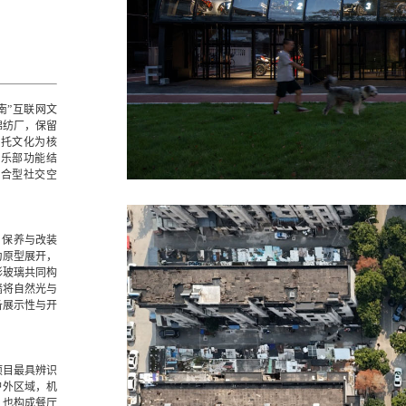
IN南”互联网文
棉纺厂，保留
摩托文化为核
俱乐部功能结
复合型社交空
放、保养与改装
为原型展开，
形玻璃共同构
墙将自然光与
备展示性与开
项目最具辨识
户外区域，机
，也构成餐厅