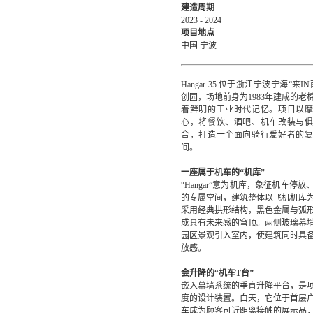
建造周期
2023 - 2024
项目地点
中国 宁波
Hangar 35 位于浙江宁波宁海“来
创园，场地前身为1983年建成的老
着鲜明的工业时代记忆。项目以
心，将餐饮、酒吧、机车改装与
合，打造一个面向骑行爱好者的
间。
一座属于机车的“机库”
“Hangar”意为机库，象征机车停
的专属空间，建筑整体以飞机机库
采用经典拱形结构，黑色金属与弧
成具有未来感的穹顶。两侧玻璃幕
园区景观引入室内，使建筑同时具
放感。
会升降的“机车T台”
嵌入幕墙系统的垂直升降平台，是
度的设计装置。白天，它位于首层
车成为顾客可近距离接触的展示品