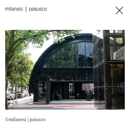
©milanesi | paiusco
O
©