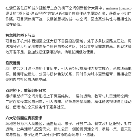
在浙江省住房和城乡建设厅主办的桥下空间创新设计大赛中，milanesi | paiusco
设计的“桥下驿·渔跃橙桥”方案从近650个参赛作品中脱颖而出，获得专业组佳
作奖。项目聚焦桥下这一长期被忽视的城市灰空间，回应其公共性与连接性的
潜在价值。
被忽视的桥下节点
项目位于杭州市西湖区之江大桥下垂直投影区域，处于多条快速路交汇处。周
边20分钟步行范围覆盖多个居住与办公片区，对公共空间需求较高。但现状绿
地开发不足，叠加钱塘江潮汛影响，场地长期低效使用。
渔跃橙桥
项目结合之江渔业与船工业历史，引入高饱和橙桥作为视觉核心，形成明确地
标。橙桥呼应遗址、公园与桥体色彩关系，同时作为城市更新纽带，连接被高
架割裂的社区与功能空间。
双层桥下，重新组织日常
橙桥重塑桥下空间并形成上下两层结构。一层为运动、教育与儿童活动空间；
二层连接停车区与河岸，引入咖啡、钓鱼与划船功能。桥体通透视线与连续动
线，使场地在全天候条件下服务社区。
六大功能回应真实需求
场地划分为六大功能区，涵盖运动、亲子、开放广场、餐饮及社区服务，对应
运动、公共活动与配套需求。遗址公园一侧设置灵活空间，承载市集、露天影
院与露营；亲子区与广场分别回应原轮滑场与工业遗址。