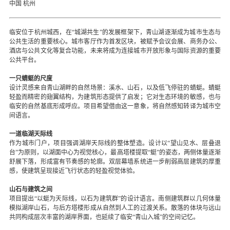
中国 杭州
临安位于杭州城西，在“城湖共生”的发展框架下，青山湖逐渐成为城市生态与
公共生活的重要核心。城市客厅作为首发区块，被赋予会议会展、商务办公、
酒店与公共文化等复合功能，未来将成为连接城市开放形象与国际资源的重要
公共平台。
一只蜻蜓的尺度
设计灵感来自青山湖畔的自然场景：溪水、山石，以及低飞停驻的蜻蜓。蜻蜓
轻盈而精密的翅翼结构，为建筑形态提供了启发；它对生态环境的敏感，也与
临安的自然基底形成呼应。项目希望借由这一意象，将自然感知转译为城市空
间语言。
一道临湖天际线
作为城市门户，项目强调湖岸天际线的整体塑造。设计以“望山见水、层叠退
台”为原则，以湖面中心为视觉核心，最高塔楼提取“蜓”的姿态，两侧体量逐渐
舒展下落，形成富有节奏感的轮廓。双层幕墙系统进一步削弱高层建筑的厚重
感，使建筑呈现接近飞行状态的轻盈视觉体验。
山石与建筑之间
项目提出“以蜓为天际线，以石为建筑群”的设计语言。南侧建筑群以几何体量
模拟湖岸山石，与后方塔楼形成从自然到人工的过渡关系。散落的体块与远山
共同构成层次丰富的湖岸界面，也延续了临安“青山入城”的空间记忆。