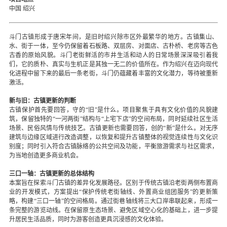
中国 绍兴
斗门古镇形成于唐宋年间，是旧时绍兴除市区外最繁华的地方。古镇集山、
水、街于一体，至今仍保留着石板路、双层房、对面店、古朴桥、老房等古色
古香的原始风貌。斗门老街鲜活的市井生活和动人的日常场景深深吸引着我
们，它的质朴、真实与生机正是其独一无二的价值所在。作为绍兴在迈向现代
化进程中留下来的最后一条老街，斗门仍蕴藏着丰富的文化潜力，等待被重新
激活。
新与旧：古镇更新的判断
古镇保护首先要回答，守的“旧”是什么。项目聚焦于具有文化价值的风貌建
筑，保留独特的“一河两街”结构与“上宅下店”的空间布局，同时延续社区生活
场景、民俗风情与传统技艺。古镇更新也需要回答，创的“新”是什么。对无序
建筑与边缘区域进行改造调整，以恢复和提升古镇整体的视觉连续性与文化识
别度；同时引入符合古镇脉络的公共空间及功能，平衡旅游需求与社区需求，
为当地创造更多商业机会。
三口一轴：古镇更新的总体结构
本案旨在探索斗门古镇的差异化发展路径。区别于传统古镇沿老街两侧布置商
业的开发模式，方案提出“保护传统老街轴线、外置商业组团服务”的更新策
略，构建“三口一轴”的空间格局。通过街巷轴线将三大口岸串联起来，形成一
条完整的游览动线。在保留原生态场景、避免区域空心化的基础上，进一步提
升居民生活品质，同时为游客创造更具沉浸感的文化体验。