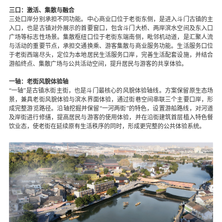
三口：激活、集散与融合
三处口岸分别承担不同功能。中心商业口位于老街东侧，是进入斗门古镇的主
入口，也是古镇对外展示的首要窗口，包含斗门大桥、两岸滨水空间及东入口
广场等标志性场景。集散枢纽口位于老街东端南侧，毗邻机动道，是汇聚人流
与活动的重要节点，承担交通换乘、游客集散与商业服务功能。生活服务口位
于老街西端尽头，定位为本地居民生活服务口岸，完善生活配套设施，并结合
游船终点、集散广场与公共活动空间，提升居民与游客的共享体验。
一轴：老街风貌体验轴
“一轴”是古镇水街主街，也是斗门最核心的风貌体验轴线。方案保留原生态场
景，兼具老街风貌体验与滨水界面体验，通过街巷空间串联三个主要口岸，形
成完整游览路径。沿轴挖掘并保留“一河两街”的特色，设置游船路线，对河道
及岸街进行修缮，提高居民与游客的使用体验，并在沿街建筑首层植入特色餐
饮业态，使老街在延续原有生活秩序的同时，形成更完整的公共体验系统。